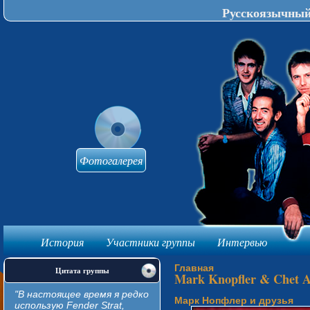
Русскоязычный 
Фотогалерея
История
Участники группы
Интервью
knijki-avtomat
Главная
Цитата группы
Mark Knopfler & Chet At
"В настоящее время я редко
Марк Нопфлер и друзья
использую Fender Strat,