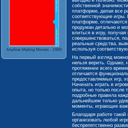
выгодно и полезно. Мож
собственной значимости
платформе, делая все р
соответствующие игры. 
платформе, отличаются
продуман детально и мо
влиться в игру, получая
совершенствоваться, по
реальные средства, выво
используя соответствую
Альбом Making Movies - 1980
На первый взгляд можно 
нельзя верить. Однако, 
протяжении всего време
отличается функциональ
предоставляемых игр, х
Начинать играть в игро
опыта, но только после т
подробные правила кажд
дальнейшем только удо
моменты, играющие важн
Благодаря работе такой
организовать любой игр
беспрепятственно разви