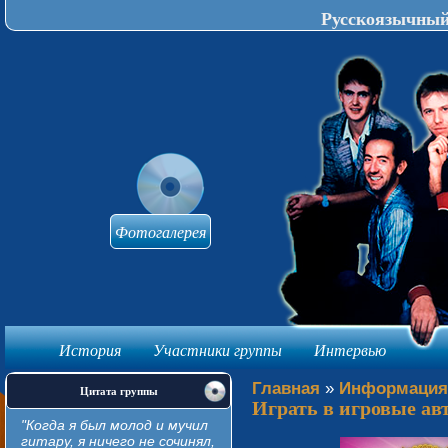
Русскоязычный 
Фотогалерея
История
Участники группы
Интервью
knijki-avtomat
Главная
»
Информация
Цитата группы
Играть в игровые ав
"Когда я был молод и мучил
гитару, я ничего не сочинял,