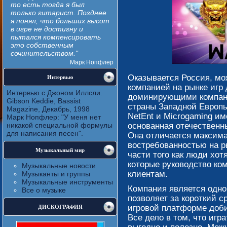
то есть тогда я был
только гитарист. Позднее
я понял, что больших высот
в игре не достигну и
пытался компенсировать
это собственным
сочинительством."
Марк Нопфлер
Интервью
Оказывается Россия, мо
компанией на рынке игр 
Интервью с Джоном Иллсли.
доминирующими компан
Gibson Keddie, Bassist
страны Западной Европы
Magazine, Декабрь, 1998
NetEnt и Microgaming им
Марк Нопфлер: "У меня нет
никакой специальной формулы
основанная отечественн
для написания песен".
Она отличается максим
востребованностью на р
Музыкальный мир
части того как люди хот
которые руководство ко
Музыкальные новости
клиентам.
Музыканты и группы
Музыкальные инструменты
Компания является одно
Все о музыке
позволяет за короткий 
ДИСКОГРАФИЯ
игровой платформе доби
Все дело в том, что игр