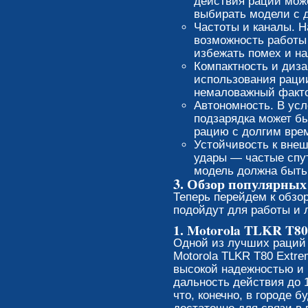
действия рации мож
выбирать модели с 
Частоты и каналы. Н
возможность работы 
избежать помех и н
Компактность и диза
использования раци
немаловажный факто
Автономность. В усл
подзарядка может б
рацию с долгим врем
Устойчивость к внеш
удары — частые спут
модель должна быть
3. Обзор популярных
Теперь перейдем к обзо
подойдут для работы и 
1. Motorola TLKR T80
Одной из лучших раций 
Motorola TLKR T80 Extre
высокой надежностью и 
дальность действия до 1
что, конечно, в городе б