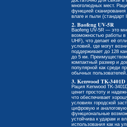
достаточно для связи в
многолюдных мест. Рац
функцией сканирования 
влаге и пыли (стандарт 
2. Baofeng UV-5R
Baofeng UV-5R — это мн
возможностью работы в
UHF), что делает её от
условий, где могут возн
поддерживает до 128 ка
до 5 км. Преимуществом
компактный размер и дос
популярной как среди п
обычных пользователей
3. Kenwood TK-3401D
Рация Kenwood TK-3401D
ценит простоту и надежн
что обеспечивает хорош
условиях городской зас
цифровую и аналоговую 
функциональные возмож
устойчива к ударам и вл
использования как на ул