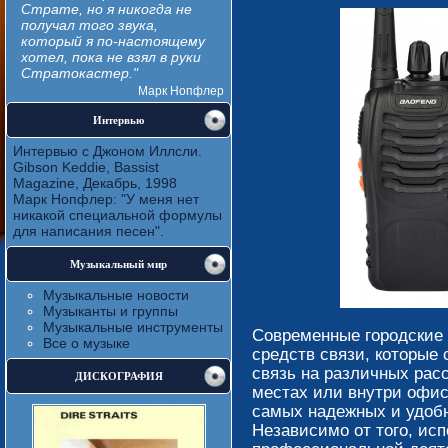
Страте, но я никогда не
получал того звука,
который я по-настоящему
хотел, пока не взял в руки
Стратокастер."
Марк Нопфлер
Интервью
Интервью с Джоном Иллсли.
Gibson Keddie, Bassist
Magazine, Декабрь, 1998
Марк Нопфлер: "У меня нет
никакой специальной формулы
для написания песен".
Музыкальный мир
Музыкальные новости
Музыканты и группы
Музыкальные инструменты
Современные городские 
Все о музыке
средств связи, которые
связь на различных рас
ДИСКОГРАФИЯ
местах или внутри офис
самых надежных и удоб
Независимо от того, ис