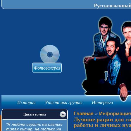
Русскоязычный 
Фотогалерея
История
Участники группы
Интервью
knijki-avtomat
Главная
»
Информация
Цитата группы
Лучшие рации для свя
работы и личных ну
"Я люблю играть на разных
типах гитар, не только на