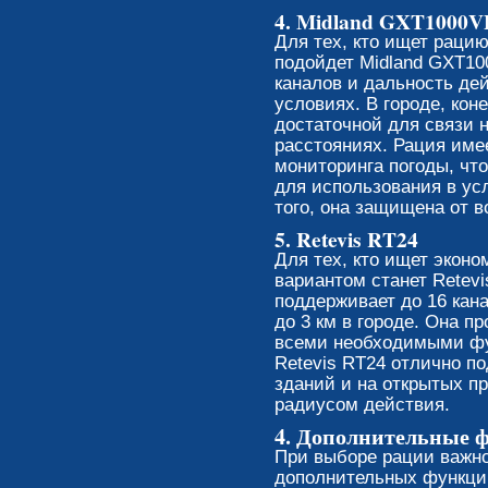
4. Midland GXT1000V
Для тех, кто ищет раци
подойдет Midland GXT10
каналов и дальность де
условиях. В городе, кон
достаточной для связи 
расстояниях. Рация име
мониторинга погоды, чт
для использования в ус
того, она защищена от в
5. Retevis RT24
Для тех, кто ищет экон
вариантом станет Retevi
поддерживает до 16 кан
до 3 км в городе. Она п
всеми необходимыми фу
Retevis RT24 отлично п
зданий и на открытых п
радиусом действия.
4. Дополнительные 
При выборе рации важно
дополнительных функций