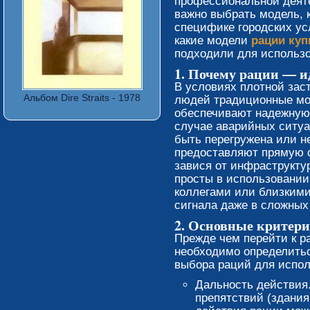
профессиональной деят
важно выбрать модель, 
специфике городских ус
какие модели
рации куп
подходили для использо
1. Почему рации — и
В условиях плотной зас
Альбом Dire Straits - 1978
людей традиционные мо
обеспечивают надежную 
случае аварийных ситуа
быть перегружена или не
предоставляют прямую с
завися от инфраструкту
просты в использовании
коллегами или близкими
сигнала даже в сложных
2. Основные критери
Прежде чем перейти к р
необходимо определить
выбора раций для испол
Дальность действия.
препятствий (здания