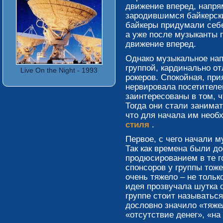
движение вперед, напря
зародившимся байкерск
байкеры придумали себе
а уже после музыканты 
движение вперед.
Однако музыкальное нап
группой, кардинально о
Live On the Night - 1993
рокеров. Спокойная, при
нервировала посетителе
заинтересованы в том, 
Тогда они стали занима
что для начала им нео
стиля
.
Первое, с чего начали м
Так как времена были д
продюсированием в те г
спонсоров у группы тож
очень тяжело – не тольк
идея прозвучала шутка о
группе стоит называться 
дословно значило «тяже
«отсутствие денег», «на