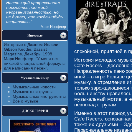
Настоящий профессионал
посмеётся над моей
неорганизованностью, но
не думаю, что когда-нибудь
исправлюсь."
Марк Нопфлер
Интервью
Интервью с Джоном Иллсли.
Gibson Keddie, Bassist
спокойной, приятной в 
Magazine, Декабрь, 1998
Марк Нопфлер: "У меня нет
История молодых музык
никакой специальной формулы
Cafe Racers – дословно 
для написания песен".
Направленность панк-ро
иной – в игре больше ц
Музыкальный мир
музыку, а стремление иг
Музыкальные новости
только зарождающиеся г
Музыканты и группы
большинству нравилось
Музыкальные инструменты
музыкальный мотив, а н
Все о музыке
невпопад струнам.
ДИСКОГРАФИЯ
Именно в этот период у
Cafe Racers, основанна
также их друзьями – Эд
Первоначальное назван