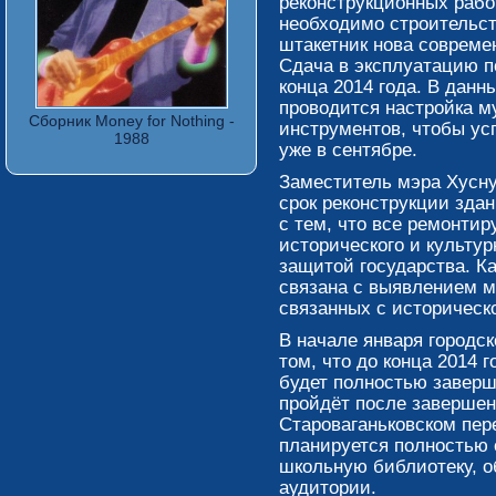
реконструкционных рабо
необходимо строительст
штакетник нова совреме
Сдача в эксплуатацию п
конца 2014 года. В дан
проводится настройка м
Сборник Money for Nothing -
инструментов, чтобы ус
1988
уже в сентябре.
Заместитель мэра Хусну
срок реконструкции зда
с тем, что все ремонти
исторического и культур
защитой государства. Ка
связана с выявлением м
связанных с историческ
В начале января городс
том, что до конца 2014 
будет полностью заверш
пройдёт после завершен
Староваганьковском пере
планируется полностью 
школьную библиотеку, 
аудитории.