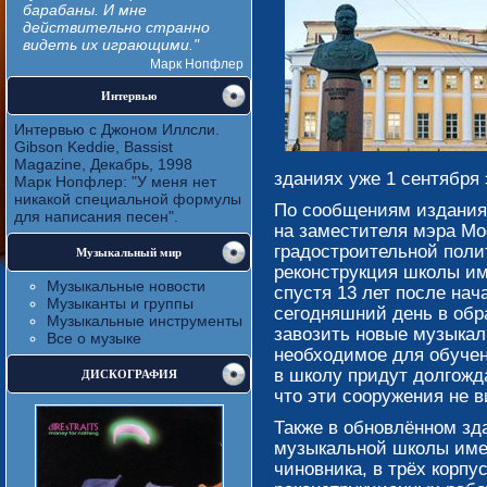
барабаны. И мне
действительно странно
видеть их играющими."
Марк Нопфлер
Интервью
Интервью с Джоном Иллсли.
Gibson Keddie, Bassist
Magazine, Декабрь, 1998
зданиях уже 1 сентября 
Марк Нопфлер: "У меня нет
никакой специальной формулы
По сообщениям издания 
для написания песен".
на заместителя мэра Мо
градостроительной поли
Музыкальный мир
реконструкция школы и
Музыкальные новости
спустя 13 лет после нач
Музыканты и группы
сегодняшний день в обр
Музыкальные инструменты
завозить новые музыкал
Все о музыке
необходимое для обучен
ДИСКОГРАФИЯ
в школу придут долгожд
что эти сооружения не в
Также в обновлённом зд
музыкальной школы име
чиновника, в трёх корп