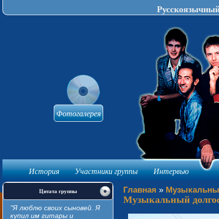
Русскоязычный 
Фотогалерея
История
Участники группы
Интервью
knijki-avtomat
Главная
»
Музыкальны
Цитата группы
Музыкальный долго
"Я люблю своих сыновей. Я
купил им гитары и