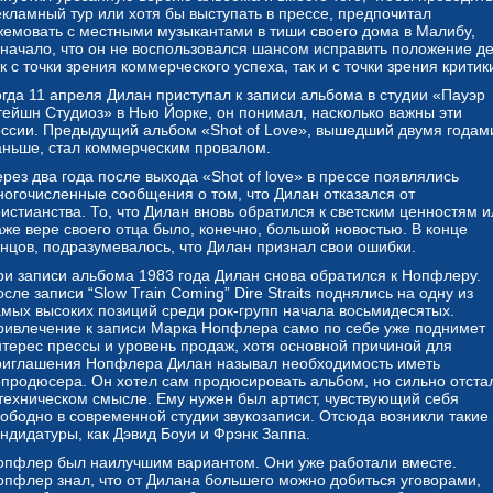
екламный тур или хотя бы выступать в прессе, предпочитал
жемовать с местными музыкантами в тиши своего дома в Малибу,
значало, что он не воспользовался шансом исправить положение д
к с точки зрения коммерческого успеха, так и с точки зрения критик
огда 11 апреля Дилан приступал к записи альбома в студии «Пауэр
тейшн Студиоз» в Нью Йорке, он понимал, насколько важны эти
ессии. Предыдущий альбом «Shot of Love», вышедший двумя годам
аньше, стал коммерческим провалом.
рез два года после выхода «Shot of love» в прессе появлялись
ногочисленные сообщения о том, что Дилан отказался от
истианства. То, что Дилан вновь обратился к светским ценностям и
аже вере своего отца было, конечно, большой новостью. В конце
онцов, подразумевалось, что Дилан признал свои ошибки.
ри записи альбома 1983 года Дилан снова обратился к Нопфлеру.
сле записи “Slow Train Coming” Dire Straits поднялись на одну из
амых высоких позиций среди рок-групп начала восьмидесятых.
ривлечение к записи Марка Нопфлера само по себе уже поднимет
нтерес прессы и уровень продаж, хотя основной причиной для
риглашения Нопфлера Дилан называл необходимость иметь
опродюсера. Он хотел сам продюсировать альбом, но сильно отста
 техническом смысле. Ему нужен был артист, чувствующий себя
вободно в современной студии звукозаписи. Отсюда возникли такие
андидатуры, как Дэвид Боуи и Фрэнк Заппа.
опфлер был наилучшим вариантом. Они уже работали вместе.
опфлер знал, что от Дилана большего можно добиться уговорами,