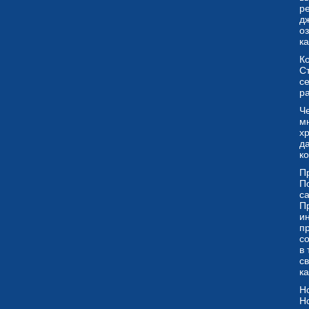
р
д
о
ка
К
С
с
р
Че
м
хр
д
к
П
По
с
П
и
п
с
в
с
к
Н
Н