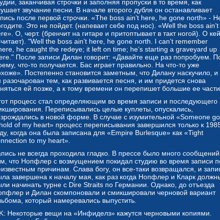
удии, заканчивая строчки и заполняя пропуски в то время, как
лушает звучание песни. В начале второго дубля он останавливает
пись после первой строчки. «The boss ain’t here, he gone north» - Не
годите. Это не пойдет. (напевает себе под нос). «Well the boss ain’t
re». О, черт. (бренчит на гитаре и притоптывает в такт ногой). О кей
читает). "Well the boss ain’t here, he gone north. I can’t remember
ere, he caught the redeye; it left on time; he’s starting a graveyard up
here." После записи Дилан говорит: «Давайте еще раз попробуем. П
ему, что-то получается. Бас играет правильно. На что-то уже
охоже». Постепенно становится заметным, что Дилану наскучило, и
 разочарован тем, как развивается песня, и им придется снова
аняться ей позже, а к тому времени он перепишет большие ее части
тот процесс стал определяющим во время записи и последующего
икширования. Переписывались целые куплеты, опускались,
озрождались в новой форме. В случае с изумительной «Someone go
 hold of my heart» процесс переписывания завершился только к 198
ду, когда она была записана для «Empire Burlesque» как «Tight
nnection to my heart».
апись не всегда проходила гладко. В прессе было много сообщений
ом, что Нопфлер с возмущением покидал студию во время записи п
еизвестным причинам. Слава богу, он все-таки возвращался, и запи
ыла завершена к началу мая, как раз когда Нопфлер и Кларк должн
ли начинать турне с Dire Straits по Германии. Однако, до отъезда
опфлер и Дилан скомпоновали и смикшировали черновой вариант
льбома, который намеревались выпустить.
K: Некоторые вещи на «Инфиделз» кажутся черновыми копиями.