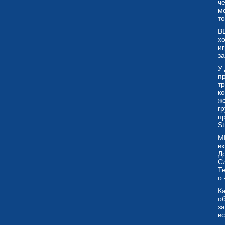
ч
м
т
BD
х
и
за
У
п
т
к
ж
г
п
S
M
в
Д
С
Т
о 
К
о
з
вс