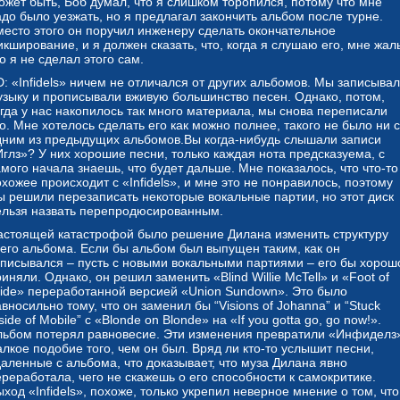
ожет быть, Боб думал, что я слишком торопился, потому что мне
адо было уезжать, но я предлагал закончить альбом после турне.
место этого он поручил инженеру сделать окончательное
кширование, и я должен сказать, что, когда я слушаю его, мне жал
о я не сделал этого сам.
D: «Infidels» ничем не отличался от других альбомов. Мы записыва
узыку и прописывали вживую большинство песен. Однако, потом,
огда у нас накопилось так много материала, мы снова переписали
о. Мне хотелось сделать его как можно полнее, такого не было ни с
дним из предыдущих альбомов.Вы когда-нибудь слышали записи
Иглз»? У них хорошие песни, только каждая нота предсказуема, с
мого начала знаешь, что будет дальше. Мне показалось, что что-то
хожее происходит с «Infidels», и мне это не понравилось, поэтому
ы решили перезаписать некоторые вокальные партии, но этот диск
ельзя назвать перепродюсированным.
астоящей катастрофой было решение Дилана изменить структуру
сего альбома. Если бы альбом был выпущен таким, как он
аписывался – пусть с новыми вокальными партиями – его бы хорош
иняли. Однако, он решил заменить «Blind Willie McTell» и «Foot of
ride» переработанной версией «Union Sundown». Это было
вносильно тому, что он заменил бы “Visions of Johanna” и “Stuck
side of Mobile” c «Blonde on Blonde» на «If you gotta go, go now!».
льбом потерял равновесие. Эти изменения превратили «Инфиделз
лкое подобие того, чем он был. Вряд ли кто-то услышит песни,
даленные с альбома, что доказывает, что муза Дилана явно
ереработала, чего не скажешь о его способности к самокритике.
ход «Infidels», похоже, только укрепил неверное мнение о том, что