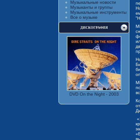
Музыкальные новости
пе
Музыканты и группы
Н
Музыкальные инструменты
е
Все о музыке
"H
M
ДИСКОГРАФИЯ
сн
ф
ил
д
п
Н
Б
б
о
М
п
вс
DVD On the Night - 2003
К
о
Д
«
к
з
«B
в