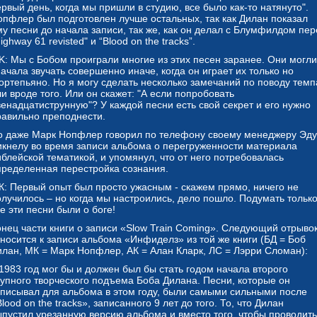
рвый день, когда мы пришли в студию, все было как-то натянуто".
опфлер был подготовлен лучше остальных, так как Дилан показал
му песни до начала записи, так же, как он делал с Блумфилдом пер
ighway 61 revisted" и “Blood on the tracks”.
K: Мы с Бобом проиграли многие из этих песен заранее. Они могли
ачала звучать совершенно иначе, когда он играет их только но
ортепьяно. Но я могу сделать несколько замечаний по поводу темп
и вроде того. Или он скажет: "А если попробовать
венадцатиструнную"? У каждой песни есть свой секрет и его нужно
равильно преподнести.
о даже Марк Нопфлер говорил по телефону своему менеджеру Эду
икнелу во время записи альбома о перегруженности материала
иблейской тематикой, и упомянул, что от него потребовалась
пределенная перестройка сознания.
К: Первый опыт был просто ужасным - скажем прямо, ничего не
олучилось – но когда мы настроились, дело пошло. Подумать только
е эти песни были о боге!
онец части книги о записи «Slow Train Coming». Следующий отрыво
тносится к записи альбома «Инфиделз» из той же книги (БД = Боб
илан, МК = Марк Нопфлер, АК = Алан Кларк, ЛС = Лэрри Сломан):
1983 год мог бы и должен был бы стать годом начала второго
рупного творческого подъема Боба Дилана. Песни, которые он
аписывал для альбома в этом году, были самыми сильными после
lood on the tracks», записанного 9 лет до того. То, что Дилан
ыпустил урезанную версию альбома и вместо того, чтобы проводить