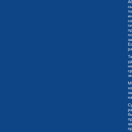
AC
сы
т
и
с
ги
п
п
за
Ес
р
Т
у
н
с
э
М
х
з
н
С
ра
бы
п
з
п