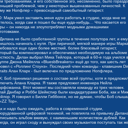
ем требованиями, и его собственное эго, несомненно, было гораздо
еньшей проблемой, чем у некоторых вышеназванных личностей. К
ому же Нопфлер – превосходный самобытный гитарист.
: Марк умел заставить меня идти работать в студию, когда мне не
отелось, когда сам я пошел бы еще куда-нибудь… Что касается его
гры – он никогда не злоупотребляет модными домашними
готовками.
 Дилана не было сработанной группы в течение полутора лет, и ему
ришлось начинать с нуля. При лиричной, мягкой манере игры Марк
ребовался еще один более жесткий, более блюзовый гитарист,
оторый бы компенсировал и обеспечивал необходимую на альбоме
есткость. Дилан выбрал Мика Тейлора, который в 60-е года учился 
руппе Джона Мейялла «BluesbBreakers» ещё до того, как шесть лет
ровел с «Роллинг Стоунз». Последний член команды - клавишник Di
traits Алан Кларк - был включен по предложению Нопфлера.
K: Боб принимал решение о составе всей группы, хотя я предложи
ключить Алана Кларка. Я также предложил инженера Нейла
орфсманна. Втот момент мы составляли команду из трех человек.
лай Данбар и Робби Шейкспир были кандидатурами Боба, как и Ми
ейлор. Я говорил о Билли Гиббонсе, но не думаю, чтобы Боб слыша
«ZZ Top».
ак и надо было ожидать, работа в современной студии,
борудованной цифровой техникой, не повлияла на привычку Дилан
аписывать альбом вживую, с наименьшим количеством дублей. Как
егда, он играл сходу и вынуждал своих музыкантов поступать так же