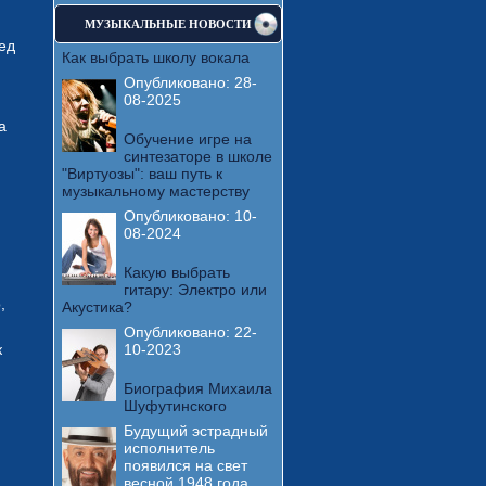
МУЗЫКАЛЬНЫЕ НОВОСТИ
ед
Как выбрать школу вокала
Опубликовано:
28-
08-2025
а
Обучение игре на
синтезаторе в школе
"Виртуозы": ваш путь к
музыкальному мастерству
Опубликовано:
10-
08-2024
Какую выбрать
гитару: Электро или
,
Акустика?
Опубликовано:
22-
к
10-2023
Биография Михаила
Шуфутинского
Будущий эстрадный
исполнитель
появился на свет
весной 1948 года.