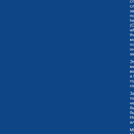
ст
с
за
по
he
(С
wh
t
мо
п
он
з
Э
м
в
a
го
co
З
т
н
б
бы
Н
а
M