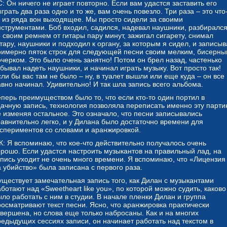
: Он ничего не играет повторно. Если вам удастся заставить его
грать два раза одно и то же, вам очень повезло. Три раза – это что
о из ряда вон выходящее. Мы просто сидели за своими
нструментами. Боб входил, садился, надевал наушники, разбиралс
о своим ремнем от гитары пару минут, зажигал сигарету, снимал
тару, наушники и подходил к органу, за которым я сидел, и записы
римерно пяток строк для следующей песни своим мелким, бисерн
очерком. Это было очень занятно! Потом он брел назад, частенько
бывал надеть наушники, и начинал играть музыку. Вот просто так!
ли бы вас там не было – ну, в туалет вышли или еще куда – он все
авно начинал. Удивительно! И так шла запись всего альбома.
еперь преимуществом было то, что если кто-то один портил в
дачную запись, технология позволяла переписать именно эту парти
е изменяя остальное. Это означало, что песни записывались
равнительно легко, и у Дилана было достаточно времени для
кспериментов со словами и аранжировкой.
К: Я вспоминаю, что кое-что действительно получалось очень
орошо. Если удастся настроить музыкантов на правильный лад, на
апись уходит не очень много времени. Я вспоминаю, что «Лицензия
а убийство» была записана с первого раза.
уществует замечательная запись того, как Дилан с музыкантами
ботают над «Sweetheart like you», по которой можно судить, каково
ло работать с ним в студии. В начале пленки Дилан и группа
росматривают текст песни. Ясно, что аранжировка практически
авершена, но слова еще только набросаны. Как и на многих
редыдущих сессиях записи, он начинает работать над текстом в