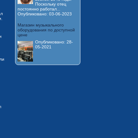
Поскольку отец
постоянно работал...
ел
Опубликовано:
03-06-2023
и.
Магазин музыкального
оборудования по доступной
цене
и
Опубликовано:
28-
05-2021
ли
л