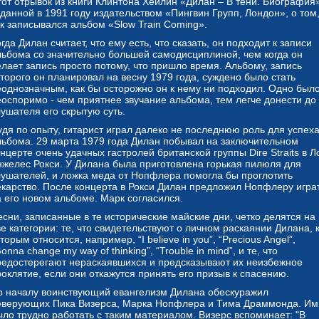
тот отрывок из книги Клинтона Хейлин «Дилан – В тени. Биография»
зданной в 1991 году издательством «Пингвин Групп, Лондон», о том
ак записывалcя альбом «Slow Train Coming».
гда Дилан считает, что ему есть, что сказать, он подходит к записи
льбома со значительно большей самодисциплиной, чем когда он
елает запись просто потому, что пришло время. Альбому, запись
оторого он планировал на весну 1979 года, суждено было стать
еоднозначным, как бы осторожно он к нему ни подходил. Одно был
еоспоримо - чем приятнее звучание альбома, тем легче донести до
лушателя его скрытую суть.
удя по опыту, гитарист играл далеко не последнюю роль для успех
льбома. 29 марта 1979 года Дилан побывал на заключительном
нцерте очень удачных гастролей британской группы Dire Straits в Л
нжелес Рокси. У Дилана была приготовлена горькая пилюля для
лушателей, и ложка меда от Нопфлера помогла бы проглотить
екарство. После концерта в Рокси Дилан предложил Нопфлеру игра
а его новом альбоме. Марк согласился.
есни, записанные в те исторические майские дни, четко делятся на
е категории: те, что свидетельствуют о личном раскаянии Дилана, 
торым относится, например, “I believe in you”, “Precious Angel”,
onna change my way of thinking”, “Trouble in mind”, и те, что
редостерегают нераскаявшихся и предсказывают их неизбежное
оклятие, если они откажутся принять его призыв к спасению.
о началу воинствующий евангелизм Дилана обескуражил
еверующих Пика Визерса, Марка Нопфлера и Тима Драммонда. Им
ыло трудно работать с таким материалом. Визерс вспоминает: "В