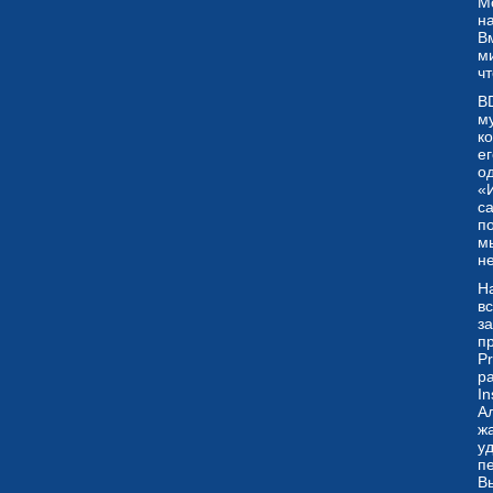
М
н
В
ми
чт
B
м
к
ег
о
«
са
по
м
н
Н
в
з
пр
P
ра
In
А
жа
у
п
Вы