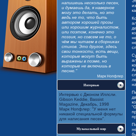
Э
напишешь несколько песен,
и
и думаешь да, я наверное
к
могу это делать, но это
ведь не то, что быть
Ко
автором хорошей прозы
а
или хорошим журналистом,
д
или поэтом, конечно это
к
поэзия, но совсем не то, о
н
чём мы читаем в сборниках
н
стихов. Это другое, здесь
с
свои тонкости, есть вещи,
С
которые могут быть
а
выражены в поэме, но
ко
которые не включишь в
А
песню."
с
Марк Нопфлер
л
н
Интервью
П
Интервью с Джоном Иллсли.
дв
Gibson Keddie, Bassist
ко
Magazine, Декабрь, 1998
“G
Марк Нопфлер: "У меня нет
п
никакой специальной формулы
пр
для написания песен".
П
Музыкальный мир
н
б