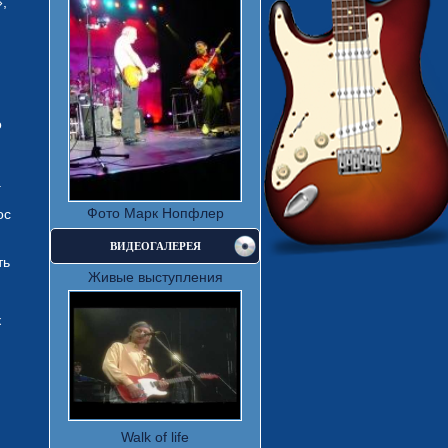
,
,
о
а
Фото Марк Нопфлер
ос
ВИДЕОГАЛЕРЕЯ
ть
Живые выступления
к
Walk of life