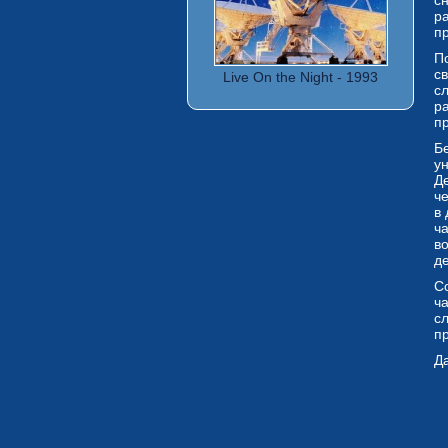
сн
р
п
П
с
Live On the Night - 1993
с
р
п
Б
у
Д
ч
в
ч
в
д
С
ч
сл
п
Да