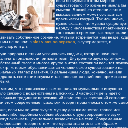
если бы музыки в этом мире не
существовало, то жизнь не имела бы
смысла. В какой-то степени с этим
высказыванием может согласиться
практически каждый. Так или иначе,
нужно сказать, что музыка существует
наряду с человечеством практически 
того самого времени, как люди стали
азвивать собственное сознание. Музыка встречается нам везде, куд
ы мы не пошли: в
slot v casino зеркало
, в супермаркете, в
анспорте и д.т.
вуки природы и стихии усваивались людьми, которые начинали
азличать тональности, ритмы и темп. Внутренние звуки организма,
бственный голос и многое другое в итоге составили весь тот звуков
пектр, которым обуславливается человеческое существование на
ачальных этапах развития. В дальнейшем люди, конечно, начали
одражать всем этим звукам и так появляется наиболее примитивна
узыка.
тметим, что практически с самого начала музыкальное искусство
ло связано с воздействием на психику. В частности речь идет о
азличных традициях переживаний измененных состояний сознания.
ри этом современные психологи говорят практически о том же само
аже, если мы не используем музыку для шаманского транса или
аким-либо подобным особым образом, структурированные звуки
могут оказывать целительное воздействие на тело. Современные
сследования говорят о том, что музыка значительным образом