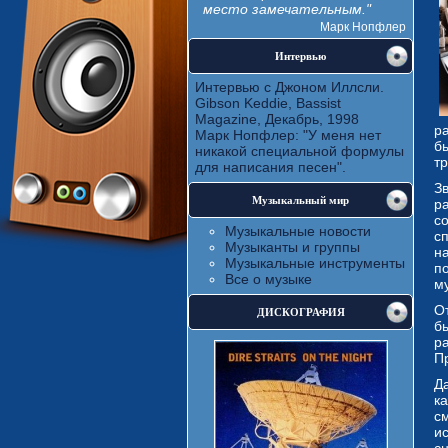
место замечательным."
Марк Нопфлер
Интервью
Интервью с Джоном Иллсли.
Gibson Keddie, Bassist
Magazine, Декабрь, 1998
р
Марк Нопфлер: "У меня нет
б
никакой специальной формулы
тр
для написания песен".
З
Музыкальный мир
р
со
Музыкальные новости
с
Музыканты и группы
н
Музыкальные инструменты
п
Все о музыке
м
О
ДИСКОГРАФИЯ
бы
р
П
Д
к
с
и