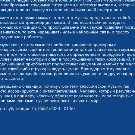
ижает в людях уровень кортизола, а этот стрессовый гормон связан
азнообразными трудными ситуациями и обстоятельствами, которые
риводят тело и психику в состояние повышенной аллертности.
омимо этого нужно сказать о том, что музыка представляет собой
воеобразный тренажер для мозга. В частности если речь идет о
ложных композициях, то прослушивание этих звуков позволяет мозг
азвиваться, то есть наращивать новые нейронные связи и просто
родуктивнее работать.
езусловно, в этом смысле наиболее типичным примером и
ниверсальным вариантом тренировки остаётся классическая музыка
ело в том, что классика пишется по определённым порядкам и, есл
еловек имеет некоторый опыт в прослушивании таких композиций, т
 дальнейшем приобретает прогностические умения и может по мал
асти какой-либо структуры видеть целое. Благодаря этому вполне
озможно в дальнейшем экстраполировать умение и на другие сфер
еятельности.
овершенно очевидно, почему любители классической музыки так
асто ассоциируются с интеллектуалами. Человек, который регулярн
ушает, к примеру, классику обретает возможность, если говорить с
ростыми словами, лучше осознавать и видеть мир.
та публикации: Пт, 05/01/2020 - 01:50