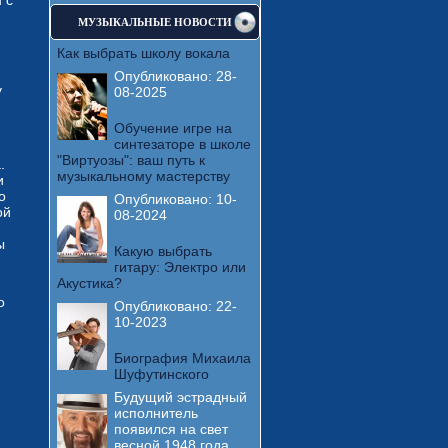
 с
МУЗЫКАЛЬНЫЕ НОВОСТИ
Как выбрать школу вокала
Опубликовано:
28-
у
08-2025
Обучение игре на
синтезаторе в школе
"Виртуозы": ваш путь к
.
музыкальному мастерству
и
о
Опубликовано:
10-
ой
08-2024
ы
Какую выбрать
гитару: Электро или
Акустика?
о
Опубликовано:
22-
10-2023
Биография Михаила
Шуфутинского
Будущий эстрадный
исполнитель
появился на свет
весной 1948 года.