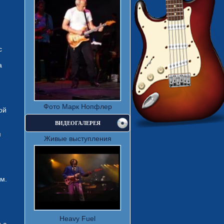
с
а
Фото Марк Нопфлер
ой
ВИДЕОГАЛЕРЕЯ
я
Живые выступления
м.
Heavy Fuel