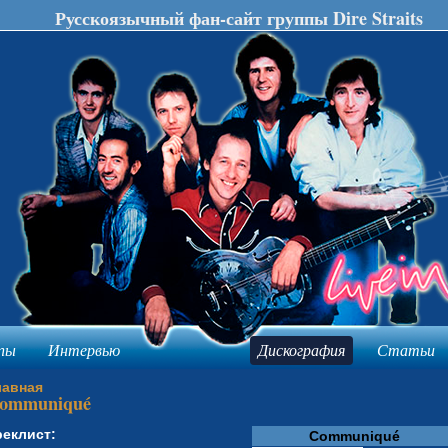
Русскоязычный фан-сайт группы Dire Straits
пы
Интервью
Дискография
Статьи
лавная
ommuniqué
реклист:
Communiqué