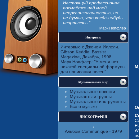
Настоящий профессионал
посмеётся над моей
неорганизованностью, но
не думаю, что когда-нибудь
исправлюсь."
Марк Нопфлер
Интервью
Интервью с Джоном Иллсли.
Gibson Keddie, Bassist
Magazine, Декабрь, 1998
Марк Нопфлер: "У меня нет
М
никакой специальной формулы
для написания песен".
Музыкальный мир
Музыкальные новости
Музыканты и группы
Музыкальные инструменты
Все о музыке
О
C
ДИСКОГРАФИЯ
C
Po
We
Альбом Communiqué - 1979
п