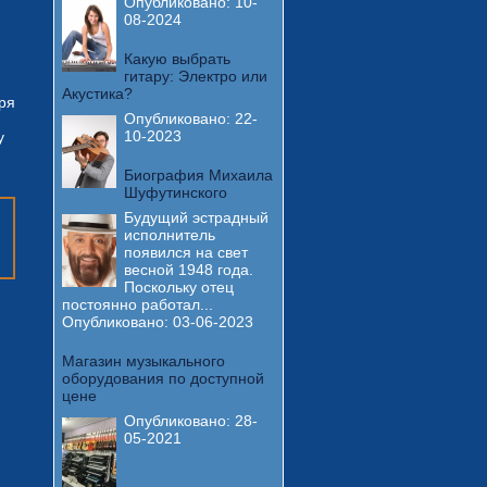
Опубликовано:
10-
08-2024
Какую выбрать
гитару: Электро или
Акустика?
бря
Опубликовано:
22-
10-2023
у
Биография Михаила
Шуфутинского
Будущий эстрадный
исполнитель
появился на свет
весной 1948 года.
Поскольку отец
постоянно работал...
Опубликовано:
03-06-2023
Магазин музыкального
оборудования по доступной
цене
Опубликовано:
28-
05-2021