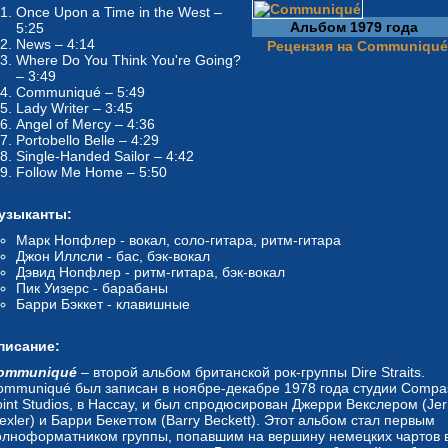
Once Upon a Time in the West –
Альбом 1979 года
5:25
News – 4:14
Рецензия на Communiqué
Where Do You Think You're Going?
– 3:49
Communiqué – 5:49
Lady Writer – 3:45
Angel of Mercy – 4:36
Portobello Belle – 4:29
Single-Handed Sailor – 4:42
Follow Me Home – 5:50
узыканты:
Марк Нопфлер - вокал, соло-гитара, ритм-гитара
Джон Иллсли - бас, бэк-вокал
Дэвид Нопфлер - ритм-гитара, бэк-вокал
Пик Уизерс - барабаны
Барри Бэккет - клавишные
писание:
ommuniqué
– второй альбом британской рок-группы Dire Straits.
ommuniqué был записан в ноябре-декабре 1978 года студии Compa
int Studios, в Нассау, и был спродюсирован Джерри Векслером (Jer
xler) и Барри Бекеттом (Barry Beckett). Этот альбом стал первым
олноформатником группы, попавшим на вершину немецких чартов 