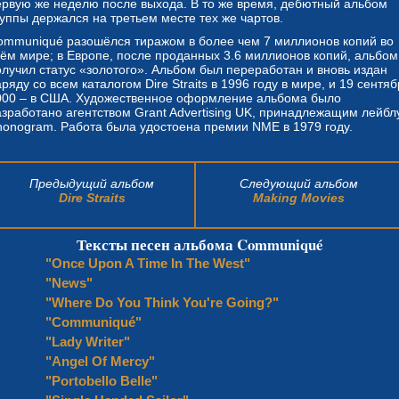
ервую же неделю после выхода. В то же время, дебютный альбом
руппы держался на третьем месте тех же чартов.
ommuniqué разошёлся тиражом в более чем 7 миллионов копий во
сём мире; в Европе, после проданных 3.6 миллионов копий, альбом
олучил статус «золотого». Альбом был переработан и вновь издан
ряду со всем каталогом Dire Straits в 1996 году в мире, и 19 сентя
000 – в США. Художественное оформление альбома было
азработано агентством Grant Advertising UK, принадлежащим лейбл
honogram. Работа была удостоена премии NME в 1979 году.
Предыдущий альбом
Следующий альбом
Dire Straits
Making Movies
Тексты песен альбома Communiqué
"Once Upon A Time In The West"
"News"
"Where Do You Think You're Going?"
"Communiqué"
"Lady Writer"
"Angel Of Mercy"
"Portobello Belle"