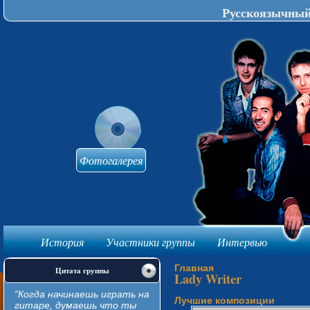
Русскоязычный 
Фотогалерея
История
Участники группы
Интервью
knijki-avtomat
Главная
Цитата группы
Lady Writer
"Когда начинаешь играть на
Лучшие композиции
гитаре, думаешь что ты