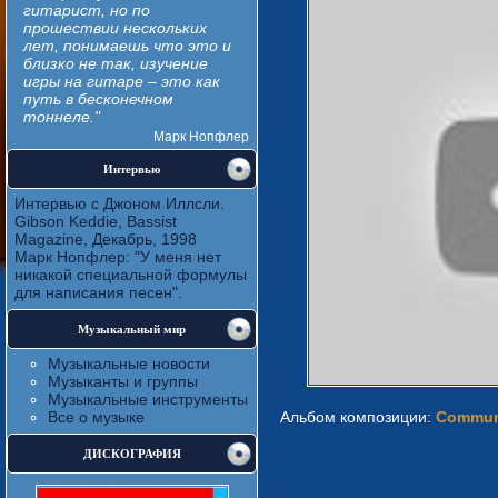
гитарист, но по
прошествии нескольких
лет, понимаешь что это и
близко не так, изучение
игры на гитаре – это как
путь в бесконечном
тоннеле."
Марк Нопфлер
Интервью
Интервью с Джоном Иллсли.
Gibson Keddie, Bassist
Magazine, Декабрь, 1998
Марк Нопфлер: "У меня нет
никакой специальной формулы
для написания песен".
Музыкальный мир
Музыкальные новости
Музыканты и группы
Музыкальные инструменты
Все о музыке
Альбом композиции:
Commun
ДИСКОГРАФИЯ