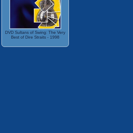
DVD Sultans of Swing: The Very
Best of Dire Straits - 1998