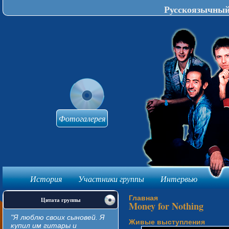
Русскоязычный 
Фотогалерея
История
Участники группы
Интервью
knijki-avtomat
Главная
Цитата группы
Money for Nothing
"Я люблю своих сыновей. Я
Живые выступления
купил им гитары и