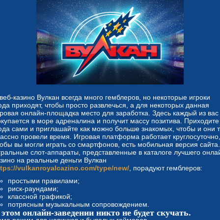
 веб-казино Вулкан всегда много гемблеров, но некоторые игроки
юда приходят, чтобы просто развлечься, а для некоторых данная
гровая онлайн-площадка место для заработка. Здесь каждый из вас
окупается в море адреналина и получит массу позитива. Приходите
юда сами и приглашайте как можно больше знакомых, чтобы и они т
лассно провели время. Игровая платформа работает круглосуточно,
тобы вы могли играть со смартфонов, есть мобильная версия сайта.
гральные слот-аппараты, представленные в каталоге лучшего онла
азино на реальные деньги Вулкан
ttps://vulkanroyalcazino.com/type/new/
, порадуют гемблеров:
простыми правилами;
риск-раундами;
классной графикой;
потрясным музыкальным сопровождением.
 этом онлайн-заведении никто не будет скучать.