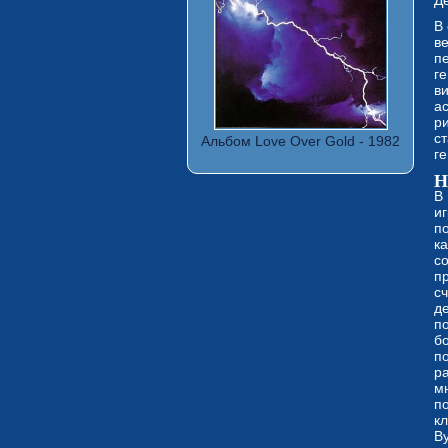
Д
В
ве
п
г
в
а
ри
ст
Альбом Love Over Gold - 1982
г
Н
В
иг
по
к
с
п
сч
д
п
бо
по
р
м
п
к
В