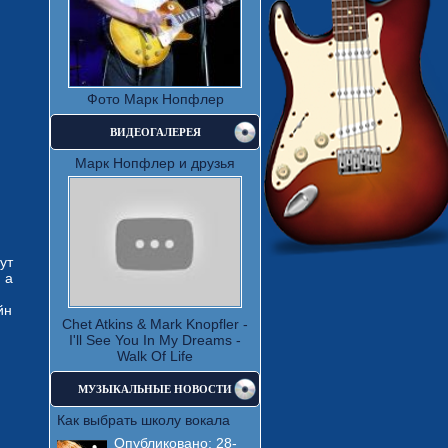
Фото Марк Нопфлер
ВИДЕОГАЛЕРЕЯ
Марк Нопфлер и друзья
ут
 а
йн
Chet Atkins & Mark Knopfler -
I'll See You In My Dreams -
Walk Of Life
МУЗЫКАЛЬНЫЕ НОВОСТИ
Как выбрать школу вокала
Опубликовано:
28-