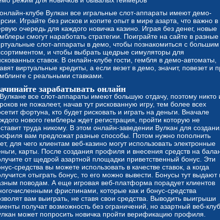
емо режим для новичков и бывалых геймеров
 онлайн-клубе Вулкан все игральные слот-аппараты имеют демо-
рсии. Играйте без рисков и копите опыт в мире азарта, что важно в
ервую очередь для каждого новичка казино. Играя без денег, новые
емблеры смогут наработать стратегии. Поиграйте на сайте в разные
иртуальные слот-аппараты в демо, чтобы познакомиться с большим
ссортиментом, и чтобы выбрать щедрые симуляторы для
скованных ставок. В онлайн-клубе гости, гембля в демо-автоматы,
авят виртуальные кредиты, а если везет в демо, значит, повезет и 
емблинге с реальными ставками.
ачинайте зарабатывать онлайн
 Вулкане все слот-аппараты имеют большую отдачу, поэтому никто 
роков не пожалеет, начав тут рискованную игру, тем более всех
сетит фортуна, кто будет рисковать и играть на деньги. Вначале
аждого нового гемблеры ждет регистрация, пройти которую не
оставит труда никому. В этом онлайн-заведении Вулкан для создани
рофиля вам предложат разные способы. Потом нужно пополнить
ет, для чего клиентам веб-казино могут использовать электронные
еньги, карты. После создания профиля и внесения средств на бала
олучите от щедрой азартной площадки приветственный бонус. Эти
нус-средства вы можете использовать в качестве ставок, а когда
лучится отыграть бонус, то его можно вывести. Бонусы тут выдают 
азным поводам. А еще игровая веб-платформа порадует клиентов
ногочисленными фриспинами, которые как и бонус-средства
озволят вам выиграть, не ставя свои средства. Выводить выигрыши
лиенты получат возможность без ограничений, но азартный веб-клу
улкан может попросить новичка пройти верификацию профиля.