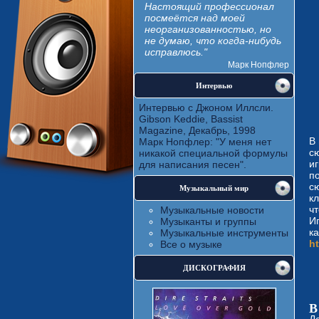
Настоящий профессионал
посмеётся над моей
неорганизованностью, но
не думаю, что когда-нибудь
исправлюсь."
Марк Нопфлер
Интервью
Интервью с Джоном Иллсли.
Gibson Keddie, Bassist
Magazine, Декабрь, 1998
В
Марк Нопфлер: "У меня нет
с
никакой специальной формулы
и
для написания песен".
п
с
Музыкальный мир
к
ч
Музыкальные новости
И
Музыканты и группы
к
Музыкальные инструменты
h
Все о музыке
ДИСКОГРАФИЯ
В