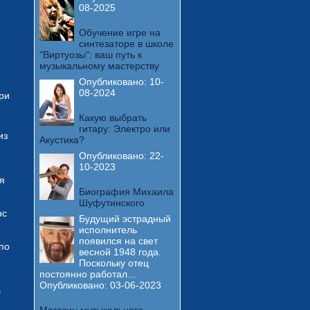
08-2025
Обучение игре на
синтезаторе в школе
"Виртуозы": ваш путь к
музыкальному мастерству
Опубликовано:
10-
08-2024
при
Какую выбрать
гитару: Электро или
из
Акустика?
Опубликовано:
22-
10-2023
я
Биография Михаила
Шуфутинского
нс
Будущий эстрадный
исполнитель
появился на свет
по
весной 1948 года.
Поскольку отец
постоянно работал...
Опубликовано:
03-06-2023
б
Магазин музыкального