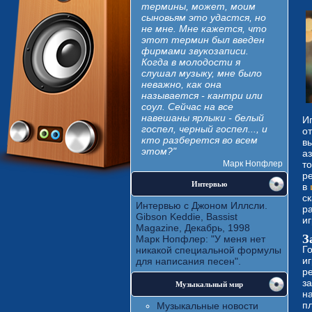
термины, может, моим
сыновьям это удастся, но
не мне. Мне кажется, что
этот термин был введен
фирмами звукозаписи.
Когда в молодости я
слушал музыку, мне было
неважно, как она
называется - кантри или
соул. Сейчас на все
навешаны ярлыки - белый
И
госпел, черный госпел..., и
о
кто разберется во всем
в
этом?"
а
Марк Нопфлер
т
ре
Интервью
в
с
Интервью с Джоном Иллсли.
р
Gibson Keddie, Bassist
иг
Magazine, Декабрь, 1998
З
Марк Нопфлер: "У меня нет
Го
никакой специальной формулы
и
для написания песен".
р
з
Музыкальный мир
н
п
Музыкальные новости