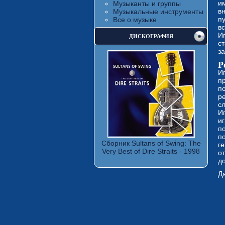
и
Музыканты и группы
в
Музыкальные инструменты
п
Все о музыке
в
И
ДИСКОГРАФИЯ
ст
з
Р
Иг
п
п
р
сл
И
и
п
п
Сборник Sultans of Swing: The
г
Very Best of Dire Straits - 1998
о
д
Да