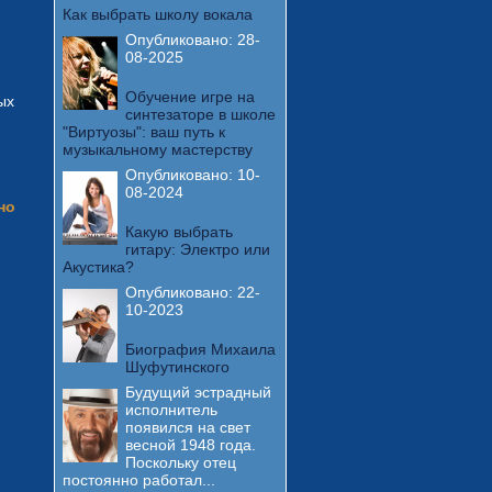
Как выбрать школу вокала
Опубликовано:
28-
08-2025
Обучение игре на
ых
синтезаторе в школе
"Виртуозы": ваш путь к
музыкальному мастерству
Опубликовано:
10-
08-2024
но
Какую выбрать
гитару: Электро или
Акустика?
Опубликовано:
22-
10-2023
Биография Михаила
Шуфутинского
Будущий эстрадный
исполнитель
появился на свет
весной 1948 года.
Поскольку отец
постоянно работал...