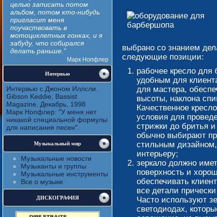
целью записать потом
альбом, потом кто-нибудь
пригласит меня
поучаствовать в
мотоциклетных гонках, и я
забуду, что собирался
выбрано со знанием де
делать раньше."
следующие позиции:
Марк Нопфлер
рабочее кресло для 
Интервью
удобным для клиент
Интервью с Джоном Иллсли.
для мастера, обеспе
Gibson Keddie, Bassist
высоты, наклона спи
Magazine, Декабрь, 1998
Качественное кресл
Марк Нопфлер: "У меня нет
условия для проведе
никакой специальной формулы
стрижки до бритья и
для написания песен".
обычно выбирают пр
Музыкальный мир
стильным дизайном
интерьеру;
Музыкальные новости
зеркало должно име
Музыканты и группы
поверхность и хоро
Музыкальные инструменты
обеспечивать клиент
Все о музыке
все детали прически
ДИСКОГРАФИЯ
Часто используют зе
светодиодах, которы