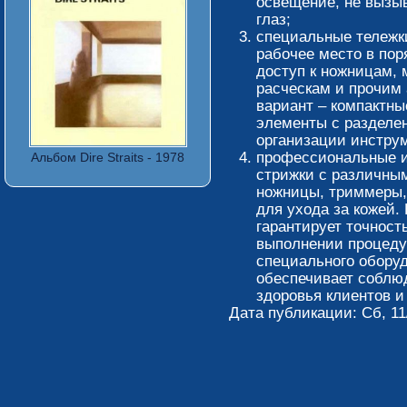
освещение, не вызы
глаз;
специальные тележк
рабочее место в по
доступ к ножницам, 
расческам и прочим
вариант – компактн
элементы с разделе
организации инстру
профессиональные и
Альбом Dire Straits - 1978
стрижки с различны
ножницы, триммеры,
для ухода за кожей.
гарантирует точност
выполнении процеду
специального обору
обеспечивает соблю
здоровья клиентов и
Дата публикации: Сб, 11/