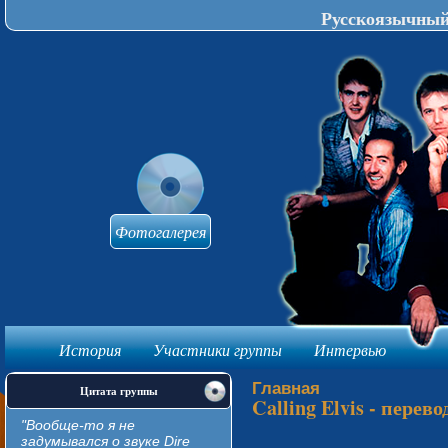
Русскоязычный 
Фотогалерея
История
Участники группы
Интервью
knijki-avtomat
Главная
Цитата группы
Calling Elvis - перево
"Вообще-то я не
задумывался о звуке Dire