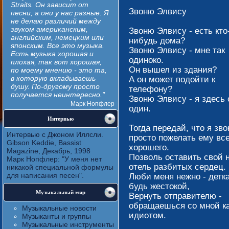
Straits. Он зависит от
Звоню Элвису
песни, а они у нас разные. Я
не делаю различий между
звуком американским,
Звоню Элвису - есть кто
английским, немецким или
нибудь дома?
японским. Все это музыка.
Звоню Элвису - мне так
Есть музыка хорошая и
одиноко.
плохая, так вот хорошая,
Он вышел из здания?
по моему мнению - это та,
в которую вкладываешь
А он может подойти к
душу. По-другому просто
телефону?
получается неинтересно."
Звоню Элвису - я здесь
Марк Нопфлер
один.
Интервью
Тогда передай, что я зв
Интервью с Джоном Иллсли.
просто пожелать ему все
Gibson Keddie, Bassist
хорошего.
Magazine, Декабрь, 1998
Позволь оставить свой 
Марк Нопфлер: "У меня нет
отель разбитых сердец.
никакой специальной формулы
для написания песен".
Люби меня нежно - детка
будь жестокой,
Музыкальный мир
Вернуть отправителю -
обращаешься со мной ка
Музыкальные новости
идиотом.
Музыканты и группы
Музыкальные инструменты