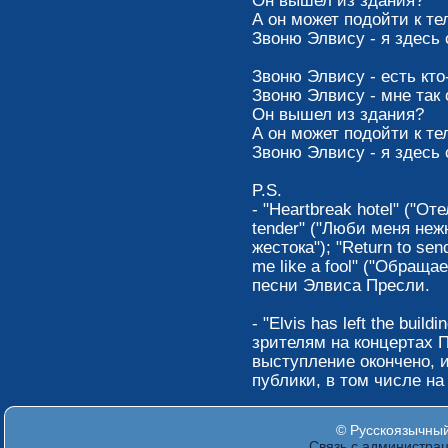
Он вышел из здания?
А он может подойти к т
Звоню Элвису - я здесь 
Звоню Элвису - есть кт
Звоню Элвису - мне так 
Он вышел из здания?
А он может подойти к т
Звоню Элвису - я здесь 
P.S.
- "Heartbreak hotel" ("О
tender" ("Люби меня нежно
жестока"); "Return to sen
me like a fool" ("Обраща
песни Элвиса Пресли.
- "Elvis has left the bui
зрителям на концертах П
выступление окончено, 
публики, в том числе на 
© Русскоязычный 
Связь с администра