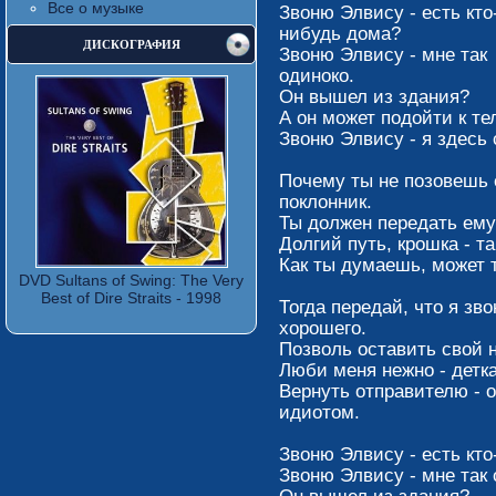
Все о музыке
Звоню Элвису - есть кто
нибудь дома?
ДИСКОГРАФИЯ
Звоню Элвису - мне так
одиноко.
Он вышел из здания?
А он может подойти к т
Звоню Элвису - я здесь 
Почему ты не позовешь 
поклонник.
Ты должен передать ему 
Долгий путь, крошка - т
Как ты думаешь, может 
DVD Sultans of Swing: The Very
Best of Dire Straits - 1998
Тогда передай, что я зв
хорошего.
Позволь оставить свой н
Люби меня нежно - детка
Вернуть отправителю - 
идиотом.
Звоню Элвису - есть кт
Звоню Элвису - мне так 